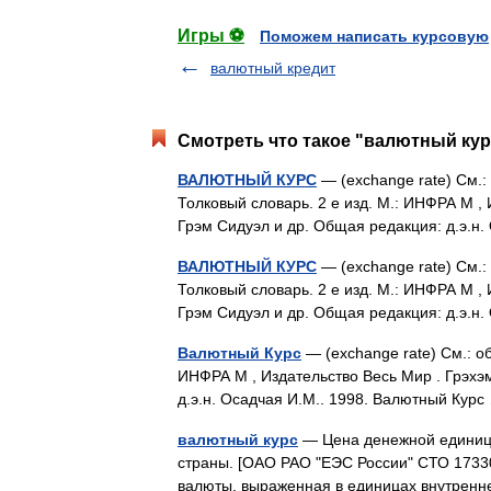
Игры ⚽
Поможем написать курсовую
валютный кредит
Смотреть что такое "валютный кур
ВАЛЮТНЫЙ КУРС
— (exchange rate) См.:
Толковый словарь. 2 е изд. М.: ИНФРА М ,
Грэм Сидуэл и др. Общая редакция: д.э
ВАЛЮТНЫЙ КУРС
— (exchange rate) См.:
Толковый словарь. 2 е изд. М.: ИНФРА М ,
Грэм Сидуэл и др. Общая редакция: д.э
Валютный Курс
— (exchange rate) См.: об
ИНФРА М , Издательство Весь Мир . Грэхэ
д.э.н. Осадчая И.М.. 1998. Валютный Ку
валютный курс
— Цена денежной единицы
страны. [ОАО РАО "ЕЭС России" СТО 1733
валюты, выраженная в единицах внутрен