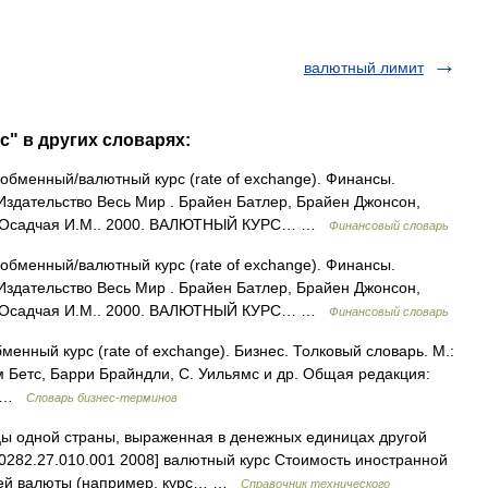
валютный лимит
с" в других словарях:
 обменный/валютный курс (rate of exchange). Финансы.
 Издательство Весь Мир . Брайен Батлер, Брайен Джонсон,
.н. Осадчая И.М.. 2000. ВАЛЮТНЫЙ КУРС… …
Финансовый словарь
 обменный/валютный курс (rate of exchange). Финансы.
 Издательство Весь Мир . Брайен Батлер, Брайен Джонсон,
.н. Осадчая И.М.. 2000. ВАЛЮТНЫЙ КУРС… …
Финансовый словарь
менный курс (rate of exchange). Бизнес. Толковый словарь. М.:
м Бетс, Барри Брайндли, С. Уильямс и др. Общая редакция:
рс …
Словарь бизнес-терминов
 одной страны, выраженная в денежных единицах другой
0282.27.010.001 2008] валютный курс Стоимость иностранной
ней валюты (например, курс… …
Справочник технического