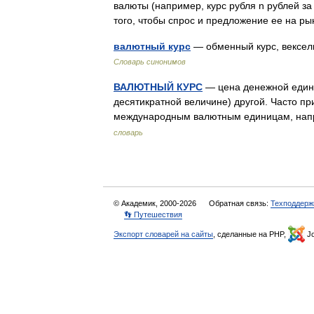
валюты (например, курс рубля n рублей за
того, чтобы спрос и предложение ее на 
валютный курс
— обменный курс, вексел
Словарь синонимов
ВАЛЮТНЫЙ КУРС
— цена денежной едини
десятикратной величине) другой. Часто п
международным валютным единицам, нап
словарь
© Академик, 2000-2026
Обратная связь:
Техподдерж
👣 Путешествия
Экспорт словарей на сайты
, сделанные на PHP,
Jo