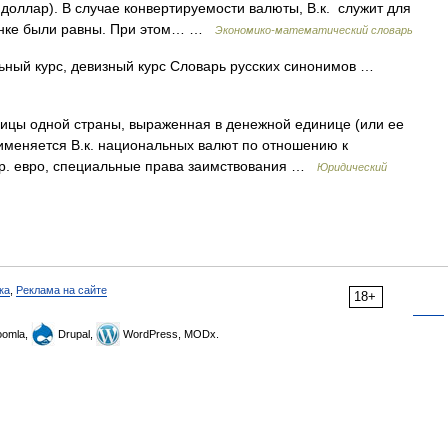
 доллар). В случае конвертируемости валюты, В.к. служит для
рынке были равны. При этом… …
Экономико-математический словарь
ьный курс, девизный курс Словарь русских синонимов …
цы одной страны, выраженная в денежной единице (или ее
рименяется В.к. национальных валют по отношению к
р. евро, специальные права заимствования …
Юридический
ка
,
Реклама на сайте
18+
omla,
Drupal,
WordPress, MODx.