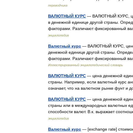
переводчика
ВАЛЮТНЫЙ КУРС
— ВАЛЮТНЫЙ КУРС, цен
в денежной единице другой страны. Опред
факторами. Различают фиксированный в
энциклопедия
Валютный курс
— ВАЛЮТНЫЙ КУРС, цена 
денежной единице другой страны. Опреде
факторами. Различают фиксированный в
Иллюстрированный энциклопедический словарь
ВАЛЮТНЫЙ КУРС
— цена денежной едини
страны. Например, если валютный курс анг
означает, что на валютном рынке фунт и
ВАЛЮТНЫЙ КУРС
— цена денежной едини
страны или в международных валютных еди
способности валют. В.к. выражает соот
энциклопедия
Валютный курс
— [exchange rate] стоимо