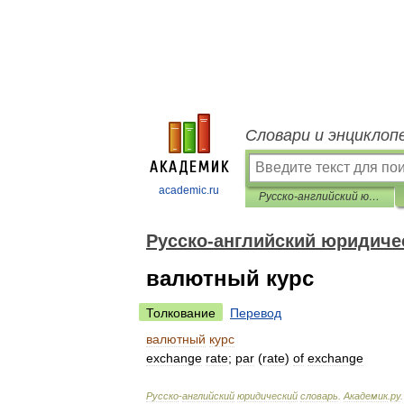
Словари и энциклоп
academic.ru
Русско-английский юридический словарь
Русско-английский юридиче
валютный курс
Толкование
Перевод
валютный
курс
exchange
rate
;
par
(
rate
)
of
exchange
Русско
-
английский
юридический
словарь
.
Академик
.
ру