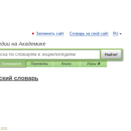
Запомнить сайт
Словарь на свой сайт
RU
едии на Академике
Найти!
Толкования
Переводы
Книги
Игры ⚽
ский словарь
.
2011
.